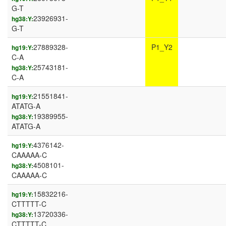
G-T
23926931-
hg38:Y:
G-T
27889328-
P1_Y2
hg19:Y:
C-A
25743181-
hg38:Y:
C-A
21551841-
hg19:Y:
ATATG-A
19389955-
hg38:Y:
ATATG-A
4376142-
hg19:Y:
CAAAAA-C
4508101-
hg38:Y:
CAAAAA-C
15832216-
hg19:Y:
CTTTTT-C
13720336-
hg38:Y:
CTTTTT-C