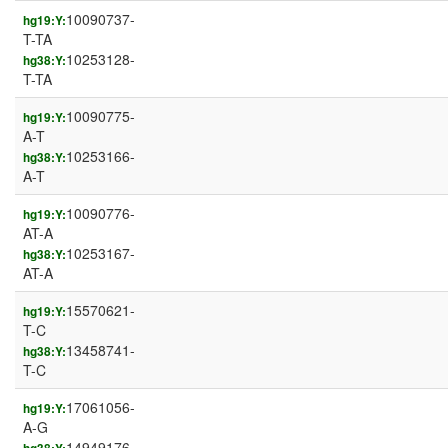
10090737-
hg19:Y:
T-TA
10253128-
hg38:Y:
T-TA
10090775-
hg19:Y:
A-T
10253166-
hg38:Y:
A-T
10090776-
hg19:Y:
AT-A
10253167-
hg38:Y:
AT-A
15570621-
hg19:Y:
T-C
13458741-
hg38:Y:
T-C
17061056-
hg19:Y:
A-G
14949176-