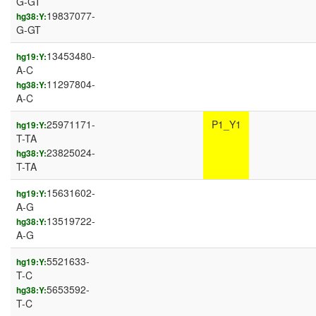
G-GT
19837077-
hg38:Y:
G-GT
13453480-
hg19:Y:
A-C
11297804-
hg38:Y:
A-C
25971171-
P1_Y1
hg19:Y:
T-TA
23825024-
hg38:Y:
T-TA
15631602-
hg19:Y:
A-G
13519722-
hg38:Y:
A-G
5521633-
hg19:Y:
T-C
5653592-
hg38:Y:
T-C